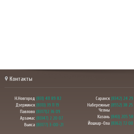
Контакты
Н.Новгород
(831) 411 89 82
Саранск
(8342) 24 29
Дзержинск
(8313) 39 11 19
Набережные
(8552) 38 25
Челны
Павлово
(83171)2 36 09
Казань
(843) 205 58
Арзамас
(83147) 2 20 07
Йошкар-Ола
(8362) 72 00
Выкса
(83177) 3-00-21