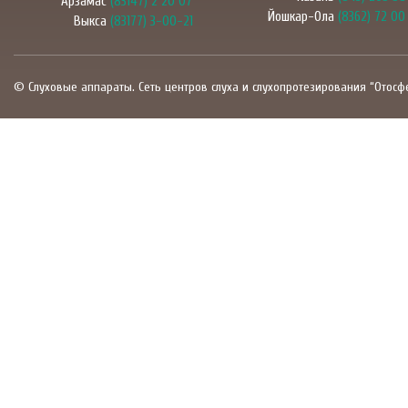
Арзамас
(83147) 2 20 07
Йошкар-Ола
(8362) 72 00
Выкса
(83177) 3-00-21
© Слуховые аппараты. Сеть центров слуха и слухопротезирования “Отосф